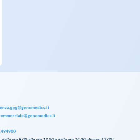
tenza.gpg@genomedics.it
commerciale@genomedics.it
.494900
, dalle ore 9.00 alle ore 13.00 e dalle ore 14.00 alle ore 17.00)