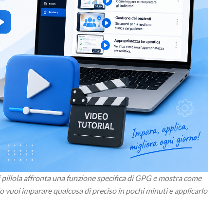
i pillola affronta una funzione specifica di GPG e mostra come
o vuoi imparare qualcosa di preciso in pochi minuti e applicarlo