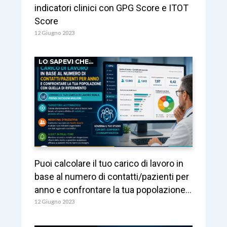
indicatori clinici con GPG Score e ITOT
Score
12 Giugno 2023
LO SAPEVI CHE...
Puoi calcolare il tuo carico di lavoro in
base al numero di contatti/pazienti per
anno e confrontare la tua popolazione
con quella di riferimento
12 Giugno 2023