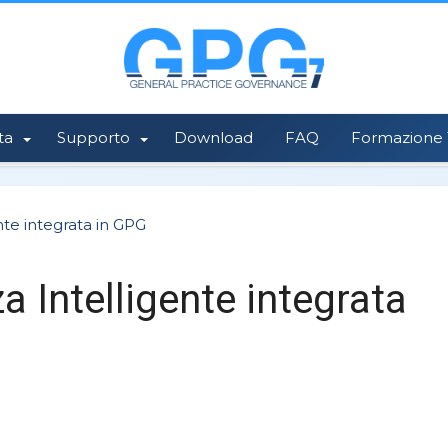
ta
Supporto
Download
FAQ
Formazione 1
nte integrata in GPG
 Intelligente integrata