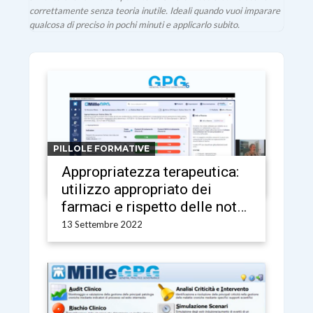
correttamente senza teoria inutile. Ideali quando vuoi imparare
qualcosa di preciso in pochi minuti e applicarlo subito.
PILLOLE FORMATIVE
Appropriatezza terapeutica:
utilizzo appropriato dei
farmaci e rispetto delle note
AIFA
13 Settembre 2022