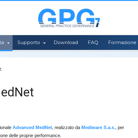
ta
Supporto
Download
FAQ
Formazione 1
t
MedNet
tionale
Advanced MedNet
, realizzato da
Mediware S.a.s.
, per
zione delle proprie performance.