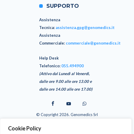
SUPPORTO
Assistenza
Tecnica
:
assistenza.gpg@genomedics.it
Assistenza
Commerciale
:
commerciale@genomedics.it
Help Desk
Telefonico:
055.494900
(Attivo dal Lunedì al Venerdì,
dalle ore 9.00 alle ore 13.00 e
dalle ore 14.00 alle ore 17.00)
© Copyright 2026. Genomedics Srl
GPG è un software realizzato da Genomedics Srl - Via Sestese 61,
50141 Firenze (FI)
Cookie Policy
L’installazione e l’utilizzo devono strettamente attenersi a quanto