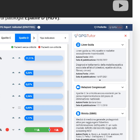
 di patologia
Epatite D (HDV)
.