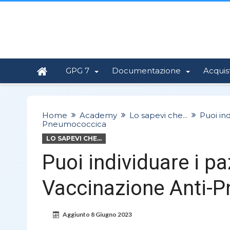
GPG 7
Documentazione
Acquis
Home
Academy
Lo sapevi che...
Puoi ind
Pneumococcica
LO SAPEVI CHE...
Puoi individuare i pa
Vaccinazione Anti-
Aggiunto
8 Giugno 2023