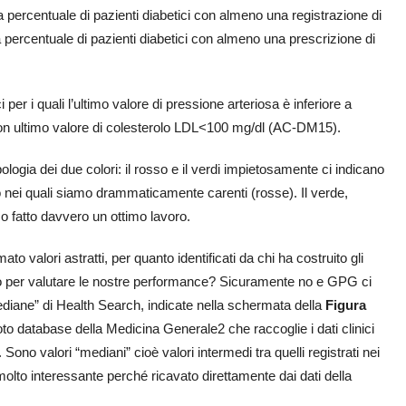
la percentuale di pazienti diabetici con almeno una registrazione di
 percentuale di pazienti diabetici con almeno una prescrizione di
i per i quali l’ultimo valore di pressione arteriosa è inferiore a
n ultimo valore di colesterolo LDL<100 mg/dl (AC-DM15).
ia dei due colori: il rosso e il verdi impietosamente ci indicano
co nei quali siamo drammaticamente carenti (rosse). Il verde,
o fatto davvero un ottimo lavoro.
o valori astratti, per quanto identificati da chi ha costruito gli
amo per valutare le nostre performance? Sicuramente no e GPG ci
mediane” di Health Search, indicate nella schermata della
Figura
oto database della Medicina Generale2 che raccoglie i dati clinici
le. Sono valori “mediani” cioè valori intermedi tra quelli registrati nei
olto interessante perché ricavato direttamente dai dati della