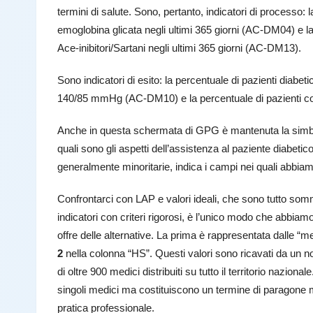
termini di salute. Sono, pertanto, indicatori di processo: 
emoglobina glicata negli ultimi 365 giorni (AC-DM04) e la
Ace-inibitori/Sartani negli ultimi 365 giorni (AC-DM13).
Sono indicatori di esito: la percentuale di pazienti diabetic
140/85 mmHg (AC-DM10) e la percentuale di pazienti co
Anche in questa schermata di GPG è mantenuta la simbolog
quali sono gli aspetti dell’assistenza al paziente diabeti
generalmente minoritarie, indica i campi nei quali abbiam
Confrontarci con LAP e valori ideali, che sono tutto sommat
indicatori con criteri rigorosi, è l’unico modo che abbi
offre delle alternative. La prima è rappresentata dalle “
2
nella colonna “HS”. Questi valori sono ricavati da un n
di oltre 900 medici distribuiti su tutto il territorio naziona
singoli medici ma costituiscono un termine di paragone m
pratica professionale.