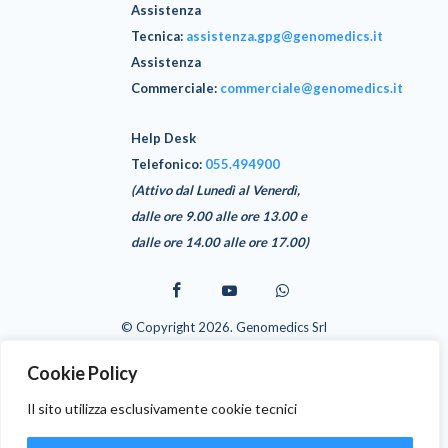
Assistenza
Tecnica
:
assistenza.gpg@genomedics.it
Assistenza
Commerciale
:
commerciale@genomedics.it
Help Desk
Telefonico:
055.494900
(Attivo dal Lunedì al Venerdì,
dalle ore 9.00 alle ore 13.00 e
dalle ore 14.00 alle ore 17.00)
© Copyright 2026. Genomedics Srl
GPG è un software realizzato da Genomedics Srl - Via Sestese 61,
50141 Firenze (FI)
Cookie Policy
L’installazione e l’utilizzo devono strettamente attenersi a quanto
previsto dal manuale utente e alla documentazione tecnica di
Il sito utilizza esclusivamente cookie tecnici
prodotto fornita a corredo di esso.